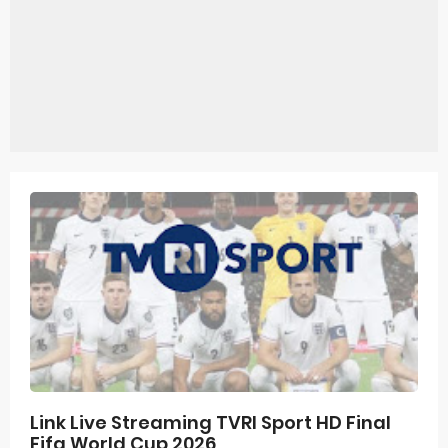
Game Stickman 2
Game Stickman 1
Game Labirin Versi 2
Game Labirin Versi 1
Game Kapal Selam
Game Family 100
Game Space Impact II
Game Nokia Composer Simulator
Game Retro Bounce
Game Snake Retro
Link Live Streaming TVRI Sport HD Final
Fifa World Cup 2026
Game Bantumi