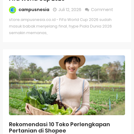
campusnesia
Juli 12, 2026
Comment
Game Space Impact
store.ampusnesia.co.id - Fifa World Cup 2026 sudah
Game Rangking 1 untuk Pelajar SMA
masuk babak menjelang final, hype Piala Dunia 2026
semakin memanas,
Game Rangking 1 untuk Pelajar SMP
Game Tebak Kata untuk Sekolah Dasar
Aplikasi Kasir Sederhana
Friday, 7 August
Rekomendasi 10 Toko Perlengkapan
Pertanian di Shopee