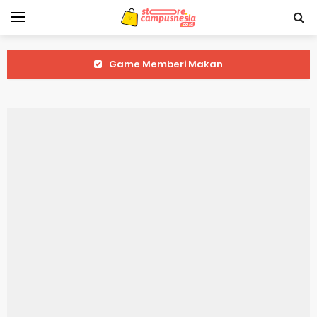
Game Memberi Makan
Game Tebak Emoji
Game Tarik Tambang
Game Pukul Kotak Emas
Game Tic Tac Toe
Game Tebak Gambar
Game Tebak Angka Keberuntungan
Game Tebak Akronim
Game Stickman 3