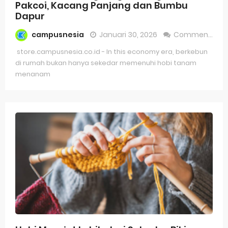
Pakcoi, Kacang Panjang dan Bumbu
Dapur
campusnesia
Januari 30, 2026
Comment
store.campusnesia.co.id - In this economy era, berkebun
di rumah bukan hanya sekedar memenuhi hobi tanam
menanam