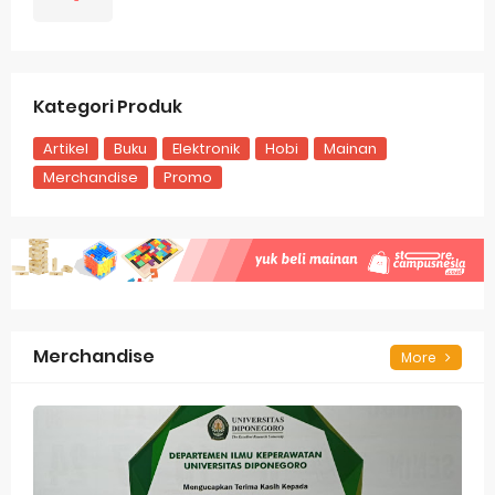
Kategori Produk
Artikel
Buku
Elektronik
Hobi
Mainan
Merchandise
Promo
Merchandise
More