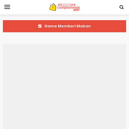
Game Memberi Makan
Game Tebak Emoji
Game Tarik Tambang
Game Pukul Kotak Emas
Game Tic Tac Toe
Game Tebak Gambar
Game Tebak Angka Keberuntungan
Game Tebak Akronim
Game Stickman 3