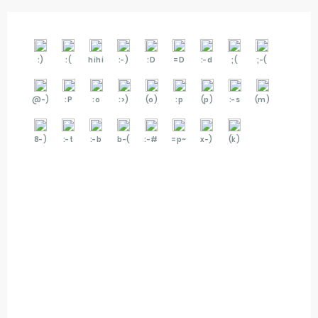
:)
:(
hihi
:-)
:D
=D
:-d
;(
;-(
@-)
:P
:o
:>)
(o)
:p
(p)
:-s
(m)
8-)
:-t
:-b
b-(
:-#
=p~
x-)
(k)