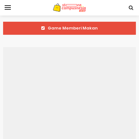
Game Memberi Makan
Game Tebak Emoji
Game Tarik Tambang
Game Pukul Kotak Emas
Game Tic Tac Toe
Game Tebak Gambar
Game Tebak Angka Keberuntungan
Game Tebak Akronim
Game Stickman 3