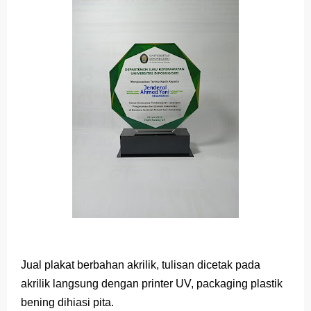
Game Space Impact
Game Rangking 1 untuk Pelajar SMA
Game Rangking 1 untuk Pelajar SMP
Game Tebak Kata untuk Sekolah Dasar
Aplikasi Kasir Sederhana
Sunday, 9 August
Jual plakat berbahan akrilik, tulisan dicetak pada
akrilik langsung dengan printer UV, packaging plastik
bening dihiasi pita.