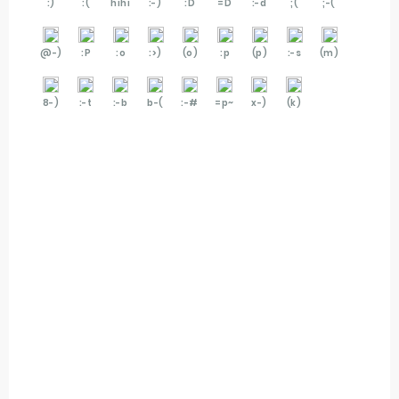
:)
:(
hihi
:-)
:D
=D
:-d
;(
;-(
@-)
:P
:o
:>)
(o)
:p
(p)
:-s
(m)
8-)
:-t
:-b
b-(
:-#
=p~
x-)
(k)