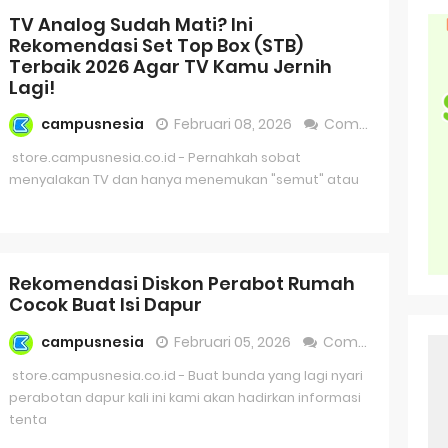
TV Analog Sudah Mati? Ini
man 2
Rekomendasi Set Top Box (STB)
Terbaik 2026 Agar TV Kamu Jernih
man 1
Lagi!
n Versi 2
campusnesia
Februari 08, 2026
Comment
 Versi 1
store.campusnesia.co.id - Pernahkah sobat
menyalakan TV dan hanya menemukan "semut" atau
l Selam
y 100
Rekomendasi Diskon Perabot Rumah
 Impact II
Cocok Buat Isi Dapur
 Composer Simulator
campusnesia
Februari 05, 2026
Comment
 Bounce
store.campusnesia.co.id - Buat bunda yang lagi nyari
perabotan dapur kali ini kami akan hadirkan informasi
 Retro
tenta