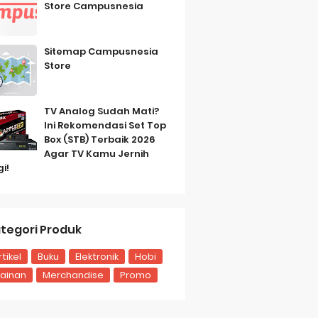
Store Campusnesia
Sitemap Campusnesia
Store
TV Analog Sudah Mati?
Ini Rekomendasi Set Top
Box (STB) Terbaik 2026
Agar TV Kamu Jernih
gi!
tegori Produk
rtikel
Buku
Elektronik
Hobi
ainan
Merchandise
Promo