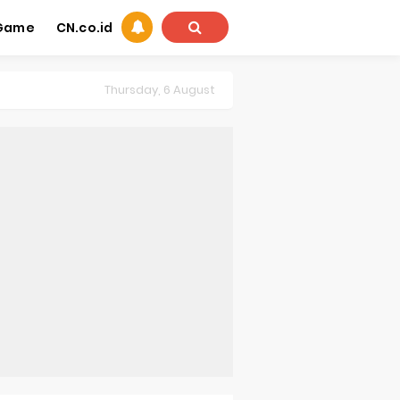
Game
CN.co.id
Thursday, 6 August