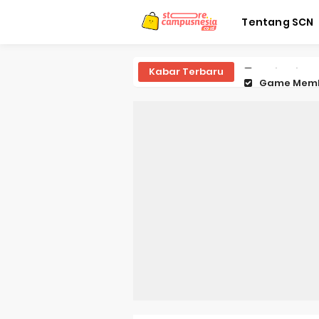
Tentang SCN
Kabar Terbaru
Game Memb
Game Tebak
Game Tari
Game Pukul
Game Tic T
Game Teba
Game Teba
Game Teba
Game Stick