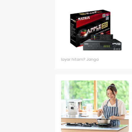
Game Stick
Game Stick
Game Labiri
Game Labirin
Game Kapa
layar hitam? Janga
Game Famil
Game Space
Game Nokia
Game Retro
Game Snake