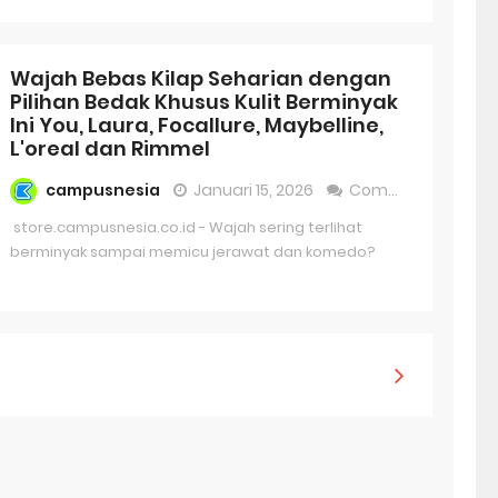
umi
e Impact
Wajah Bebas Kilap Seharian dengan
ng 1 untuk Pelajar SMA
Pilihan Bedak Khusus Kulit Berminyak
Ini You, Laura, Focallure, Maybelline,
ng 1 untuk Pelajar SMP
L'oreal dan Rimmel
campusnesia
Januari 15, 2026
Comment
 Kata untuk Sekolah Dasar
store.campusnesia.co.id - Wajah sering terlihat
sir Sederhana
berminyak sampai memicu jerawat dan komedo?