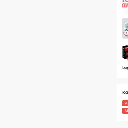
La
Ka
A
M