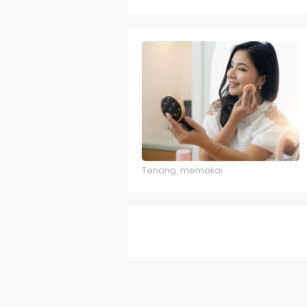
Game Bant
Game Spac
Game Rangki
Game Rangki
Game Tebak
Aplikasi Ka
Tenang, memakai