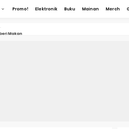
Promo!
Elektronik
Buku
Mainan
Merch
eri Makan
 Emoji
k Tambang
 Kotak Emas
ac Toe
k Gambar
k Angka Keberuntungan
k Akronim
man 3