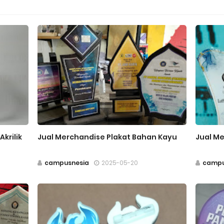
krilik
Jual Merchandise Plakat Bahan Kayu
Jual Me
campusnesia
2025-05-20
campu