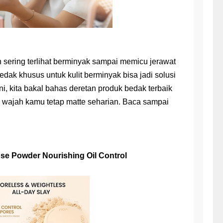
umi
e Impact
ng 1 untuk Pelajar SMA
 sering terlihat berminyak sampai memicu jerawat
ng 1 untuk Pelajar SMP
k khusus untuk kulit berminyak bisa jadi solusi
 Kata untuk Sekolah Dasar
 ini, kita bakal bahas deretan produk bedak terbaik
a wajah kamu tetap matte seharian. Baca sampai
sir Sederhana
ose Powder Nourishing Oil Control