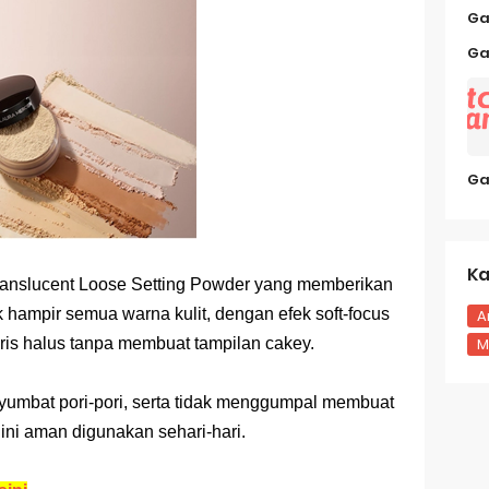
Ga
Ga
Ga
Ka
Translucent Loose Setting Powder yang memberikan
k hampir semua warna kulit, dengan efek soft-focus
A
M
s halus tanpa membuat tampilan cakey.
yumbat pori-pori, serta tidak menggumpal membuat
 ini aman digunakan sehari-hari.