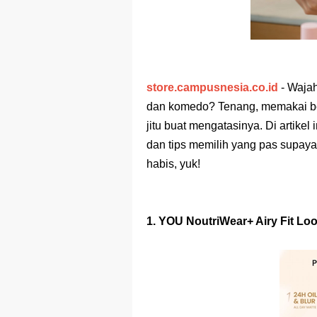
Game Bant
Game Spac
Game Rangki
store.campusnesia.co.id
- Wajah
Game Rangki
dan komedo? Tenang, memakai beda
Game Tebak
jitu buat mengatasinya. Di artikel
dan tips memilih yang pas supay
Aplikasi Ka
habis, yuk!
1. YOU NoutriWear+ Airy Fit Lo