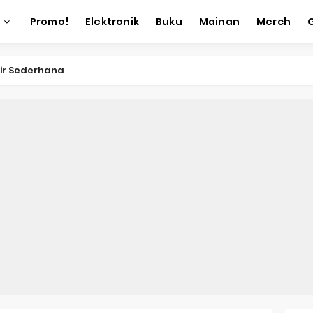
Promo!
Elektronik
Buku
Mainan
Merch
eri Makan
 Emoji
k Tambang
 Kotak Emas
ac Toe
k Gambar
k Angka Keberuntungan
k Akronim
man 3