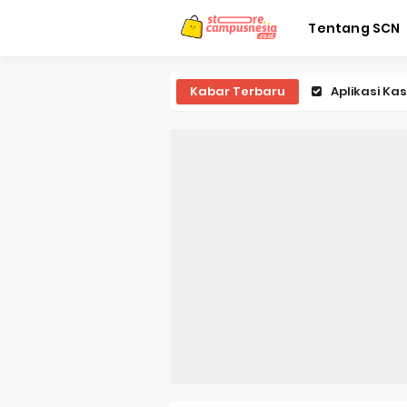
Tentang SCN
Kabar Terbaru
Game Memb
Game Tebak
Game Tari
Game Pukul
Game Tic T
Game Teba
Game Teba
Game Teba
Game Stick