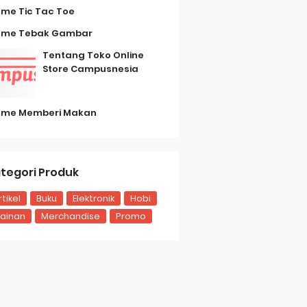
me Tic Tac Toe
me Tebak Gambar
Tentang Toko Online
Store Campusnesia
me Memberi Makan
tegori Produk
rtikel
Buku
Elektronik
Hobi
ainan
Merchandise
Promo