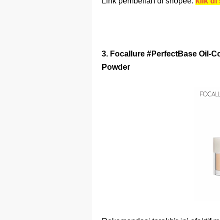
Link pembelian di shopee:
klik di 
3. Focallure #PerfectBase Oil-
Powder