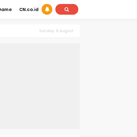
Game
CN.co.id
Sunday, 9 August