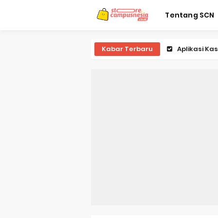
Tentang SCN
Kabar Terbaru
Game Memb
Game Tebak
Game Tari
Game Pukul
Game Tic T
Game Teba
Game Teba
Game Teba
Game Stick