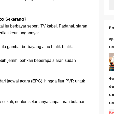
Box Sekarang?
al itu berbayar seperti TV kabel. Padahal, siaran
Pa
Berikut keuntungannya:
Ap
Ga
erita gambar berbayang atau bintik-bintik.
ebih jernih, bahkan beberapa siaran sudah
Ga
ari jadwal acara (EPG), hingga fitur PVR untuk
Ga
Ga
a sekali, nonton selamanya tanpa iuran bulanan.
Ga