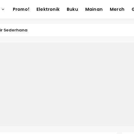
Promo!
Elektronik
Buku
Mainan
Merch
eri Makan
 Emoji
k Tambang
 Kotak Emas
ac Toe
k Gambar
k Angka Keberuntungan
k Akronim
man 3