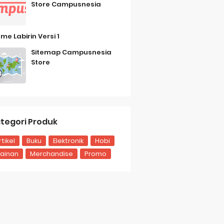
Store Campusnesia
me Labirin Versi 1
Sitemap Campusnesia
Store
tegori Produk
rtikel
Buku
Elektronik
Hobi
ainan
Merchandise
Promo