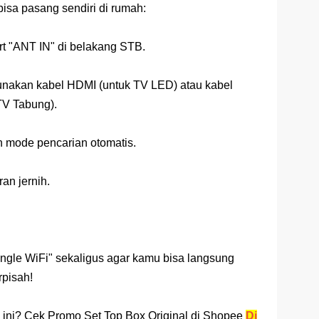
bisa pasang sendiri di rumah:
rt "ANT IN" di belakang STB.
akan kabel HDMI (untuk TV LED) atau kabel
TV Tabung).
ih mode pencarian otomatis.
an jernih.
ngle WiFi" sekaligus agar kamu bisa langsung
rpisah!
ri ini? Cek Promo Set Top Box Original di Shopee
Di