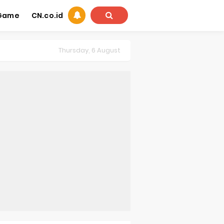
Game
CN.co.id
Thursday, 6 August