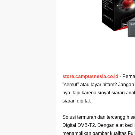
Game Bant
Game Spac
Game Rangki
Game Rangki
Game Tebak
Aplikasi Ka
store.campusnesia.co.id
- Pern
"semut" atau layar hitam? Jangan
nya, tapi karena sinyal siaran an
siaran digital.
Solusi termurah dan tercanggih 
Digital DVB-T2. Dengan alat kecil
menampilkan gambar kualitas Ful