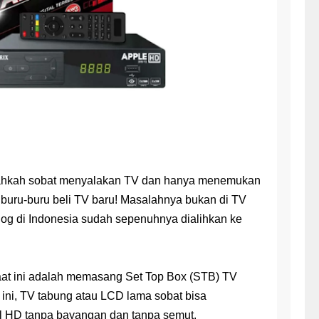
umi
e Impact
ng 1 untuk Pelajar SMA
ng 1 untuk Pelajar SMP
 Kata untuk Sekolah Dasar
sir Sederhana
ahkah sobat menyalakan TV dan hanya menemukan
 buru-buru beli TV baru! Masalahnya bukan di TV
alog di Indonesia sudah sepenuhnya dialihkan ke
saat ini adalah memasang Set Top Box (STB) TV
 ini, TV tabung atau LCD lama sobat bisa
l HD tanpa bayangan dan tanpa semut.